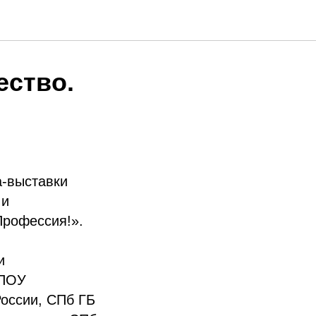
ество.
а-выставки
 и
Профессия!».
и
КПОУ
оссии, СПб ГБ