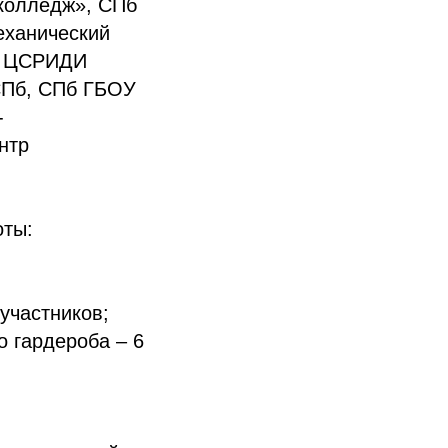
колледж», СПб
еханический
Н ЦСРИДИ
СПб, СПб ГБОУ
-
нтр
оты:
участников;
о гардероба – 6