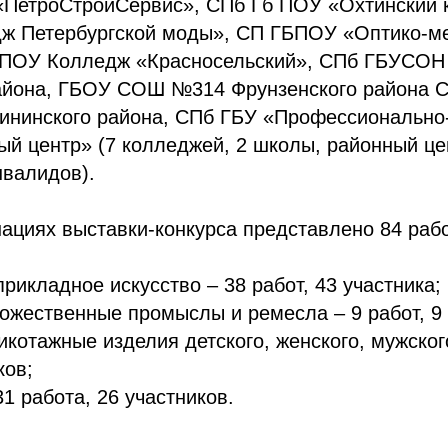
ПетроСтройСервис», СПб Гб ПОУ «Охтинский 
ж Петербургской моды», СП ГБПОУ «Оптико-м
Б ПОУ Колледж «Красносельский», СПб ГБУСО
айона, ГБОУ СОШ №314 Фрунзенского района 
ининского района, СПб ГБУ «Профессионально
й центр» (7 колледжей, 2 школы, районный це
нвалидов).
ациях выставки-конкурса представлено 84 раб
прикладное искусство – 38 работ, 43 участника;
ожественные промыслы и ремесла – 9 работ, 9 
икотажные изделия детского, женского, мужског
ков;
31 работа, 26 участников.