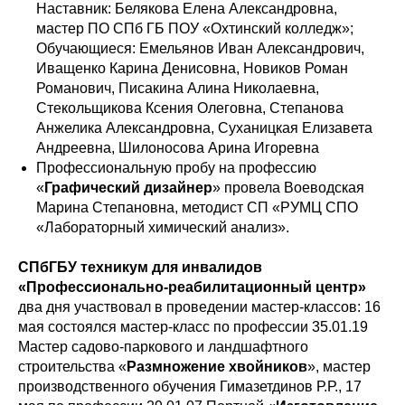
Наставник: Белякова Елена Александровна,
мастер ПО СПб ГБ ПОУ «Охтинский колледж»;
Обучающиеся: Емельянов Иван Александрович,
Иващенко Карина Денисовна, Новиков Роман
Романович, Писакина Алина Николаевна,
Стекольщикова Ксения Олеговна, Степанова
Анжелика Александровна, Суханицкая Елизавета
Андреевна, Шилоносова Арина Игоревна
Профессиональную пробу на профессию
«
Графический дизайнер
» провела Воеводская
Марина Степановна, методист СП «РУМЦ СПО
«Лабораторный химический анализ».
СПбГБУ техникум для инвалидов
«Профессионально-реабилитационный центр»
два дня участвовал в проведении мастер-классов:
16
мая состоялся мастер-класс по профессии 35.01.19
Мастер садово-паркового и ландшафтного
строительства «
Размножение хвойников
», мастер
производственного обучения Гимазетдинов Р.Р., 17