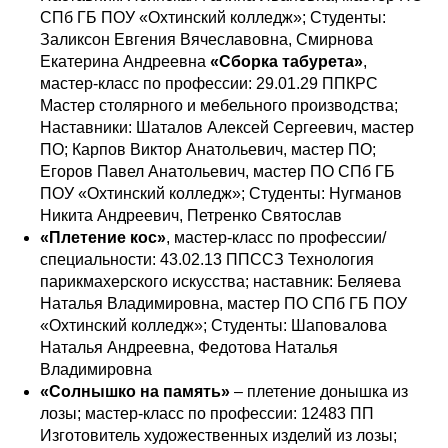
СПб ГБ ПОУ «Охтинский колледж»; Студенты:
Заликсон Евгения Вячеславовна, Смирнова
Екатерина Андреевна
«Сборка табурета»
,
мастер-класс по профессии: 29.01.29 ППКРС
Мастер столярного и мебельного производства;
Наставники: Шаталов Алексей Сергеевич, мастер
ПО; Карпов Виктор Анатольевич, мастер ПО;
Егоров Павел Анатольевич, мастер ПО СПб ГБ
ПОУ «Охтинский колледж»; Студенты: Нугманов
Никита Андреевич, Петренко Святослав
«Плетение кос»
, мастер-класс по профессии/
специальности: 43.02.13 ППССЗ Технология
парикмахерского искусства; наставник: Беляева
Наталья Владимировна, мастер ПО СПб ГБ ПОУ
«Охтинский колледж»; Студенты: Шаповалова
Наталья Андреевна, Федотова Наталья
Владимировна
«Солнышко на память»
– плетение донышка из
лозы; мастер-класс по профессии: 12483 ПП
Изготовитель художественных изделий из лозы;