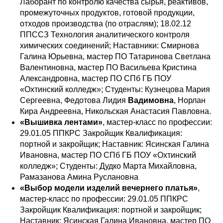
Лаборант по контролю качества сырья, реактивов,
промежуточных продуктов, готовой продукции,
отходов производства (по отраслям); 18.02.12
ППССЗ Технология аналитического контроля
химических соединений; Наставники: Смирнова
Галина Юрьевна, мастер ПО Татаринова Светлана
Валентиновна, мастер ПО Васильева Кристина
Александровна, мастер ПО СПб ГБ ПОУ
«Охтинский колледж»; Студенты: Кузнецова Мария
Сергеевна, Федотова Лидия
Вадимовна
, Норлан
Кира Андреевна, Никольская Анастасия Павловна.
«Вышивка лентами»
, мастер-класс по профессии:
29.01.05 ППКРС Закройщик Квалификация:
портной и закройщик; Наставник: Ясинская Галина
Ивановна, мастер ПО СПб ГБ ПОУ «Охтинский
колледж»; Студенты: Дудко Марта Михайловна,
Рамазанова Амина Руслановна
«Выбор модели изделий вечернего платья»
,
мастер-класс по профессии: 29.01.05 ППКРС
Закройщик Квалификация: портной и закройщик;
Наставник: Ясинская Галина Ивановна, мастер ПО